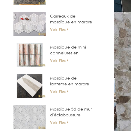
Carreaux de
mosaïque en marbre
plats en forme de nid
Voir Plus
d'abeille à surface
hexagonale pour
mur et sol d'hôtel
Mosaïque de mini
cannelures en
marbre courbe
Voir Plus
cannelée
Mosaïque de
lanterne en marbre
blanc est
Voir Plus
Mosaïque 3d de mur
d'éclaboussure
arrière de
Voir Plus
conception de taille