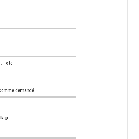
 、 etc.
etc. comme demandé
llage