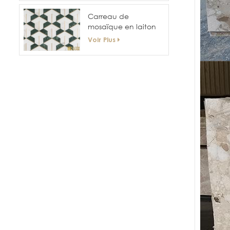
irrégulière
Carreau de
mosaïque en laiton
géométrique mixte
Voir Plus
en marbre