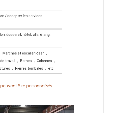
ion
/
accepter les services
n, dosseret, hôtel, villa, étang,
， Marches et escalier Riser ，
 de travail ， Bornes ， Colonnes ，
tures ， Pierres tombales ， etc.
c. peuvent être personnalisés