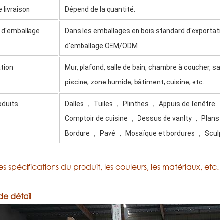
e livraison
Dépend de la quantité.
s
d'emballage
Dans les emballages en bois standard d'exportat
d'emballage OEM/ODM
ation
Mur, plafond, salle de bain, chambre à coucher, salo
piscine, zone humide, bâtiment, cuisine, etc.
oduits
Dalles ， Tuiles ， Plinthes ， Appuis de fenêtre 
Comptoir de cuisine ， Dessus de vanlty ， Plans
Bordure ， Pavé ， Mosaïque et bordures ， Sculp
les spécifications du produit, les couleurs, les matériaux, et
de détail