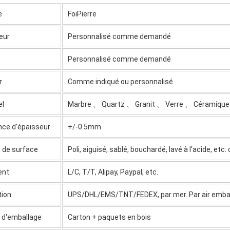
e
FoiPierre
eur
Personnalisé comme demandé
Personnalisé comme demandé
r
Comme indiqué ou personnalisé
el
Marbre 、 Quartz 、 Granit 、 Verre 、 Céramique
nce d'épaisseur
+/-0.5mm
n de surface
Poli, aiguisé, sablé, bouchardé, lavé à l'acide, 
ent
L/C, T/T, Alipay, Paypal, etc.
tion
UPS/DHL/EMS/TNT/FEDEX, par mer. Par air emba
s d'emballage
Carton + paquets en bois