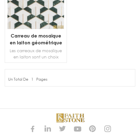
Carreau de mosaïque
en laiton géométrique
mixte en marbre
Les carreaux de mosaïque
en laiton sont un choix
élégant. Cette belle
collection complète de
marbre blanc/gris offre de
Un Total De
1
Pages
nombreuses options de
PLUS DE DÉTAILS
carreaux pour les salles de
bains, les cuisines et les
espaces de vie.