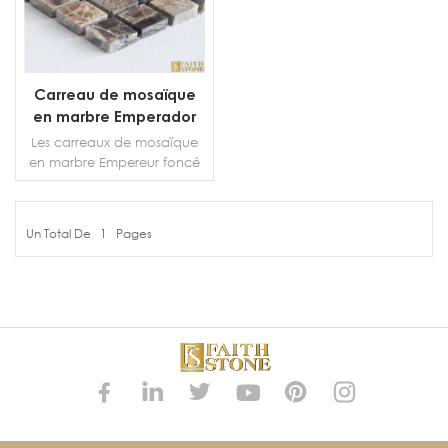
Carreau de mosaïque
en marbre Emperador
foncé
Les carreaux de mosaïque
en marbre Empereur foncé
à motif carré sont le
complément parfait à tout
intérieur résidentiel ou
Un Total De
1
Pages
commercial. La collection
PLUS DE DÉTAILS
offre une variété de
carreaux et de mosaïques
polis et culbutés. La
collection traditionnelle de
marbre Dark Emperor a un
riche ton terreux qui
complète toute décoration.
Chacun des carreaux de
mosaïque en marbre
sélectionnés dans cette