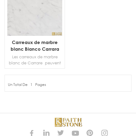
Carreaux de marbre
blanc Bianco Carrara
Les carreaux de marbre
blanc de Carrare peuvent
vous aider à ajouter de la
beauté et de la grâce à vos
intérieurs à un prix très
Un Total De
1
Pages
raisonnable. Les superbes
PLUS DE DÉTAILS
carreaux de marbre de
Carrare sont non seulement
abordables, mais sont
disponibles en différentes
tailles telles que 12x12,
12x24, 18x18, 24x24 pouces
ou plus selon votre
demande. En métrique