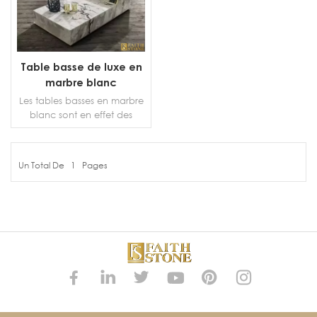
Table basse de luxe en
marbre blanc
Les tables basses en marbre
blanc sont en effet des
produits d'exception qui
apportent élégance et
sophistication à tout espace
Un Total De
1
Pages
de vie. La couleur blanche
PLUS DE DÉTAILS
immaculée du marbre
dégage une sensation de
luxe et de raffinement, ce
qui en fait un choix parfait
pour ceux qui apprécient la
beauté intemporelle de leur
décoration intérieure.