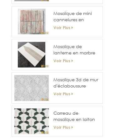
hexagonale pour
mur et sol d'hôtel
Mosaïque de mini
cannelures en
marbre courbe
Voir Plus
cannelée
Mosaïque de
lanterne en marbre
blanc est
Voir Plus
Mosaïque 3d de mur
d'éclaboussure
arrière de
Voir Plus
conception de taille
irrégulière
Carreau de
mosaïque en laiton
géométrique mixte
Voir Plus
en marbre