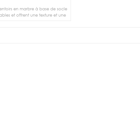
entoirs en marbre à base de socle
ables et offrent une texture et une
on uniques qui ne manqueront pas
ressionner. Avec une variété de
, de tailles et de styles au choix,
 pouvez facilement trouver la
PLUS DE DÉTAILS
son parfaite pour répondre à vos
besoins.