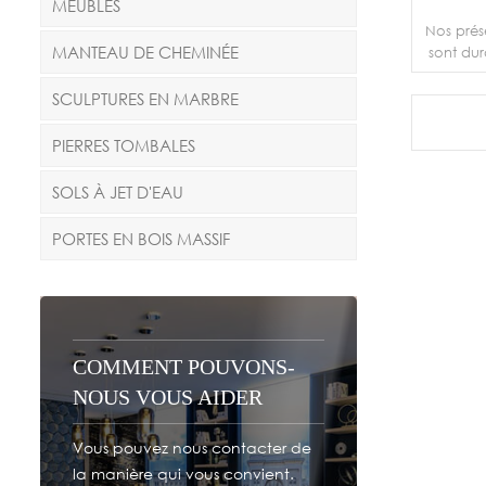
MEUBLES
Nos prés
MANTEAU DE CHEMINÉE
sont dur
sensati
d'imp
SCULPTURES EN MARBRE
couleurs
vous
PIERRES TOMBALES
combinai
SOLS À JET D'EAU
PORTES EN BOIS MASSIF
COMMENT POUVONS-
NOUS VOUS AIDER
Vous pouvez nous contacter de
la manière qui vous convient.