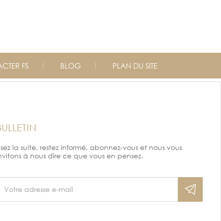
CTER FS
BLOG
PLAN DU SITE
BULLETIN
isez la suite, restez informé, abonnez-vous et nous vous
nvitons à nous dire ce que vous en pensez.