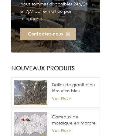
Nous sommes disponibles 24h/24
et 7j/7 par e-mail ou par
téléphone.
Contactez-nous
NOUVEAUX PRODUITS
Dalles de granit bleu
lémurien bleu
Labradorite
Voir Plus
Carreaux de
mosaïque en marbre
plats en forme de nid
Voir Plus
d'abeille à surface