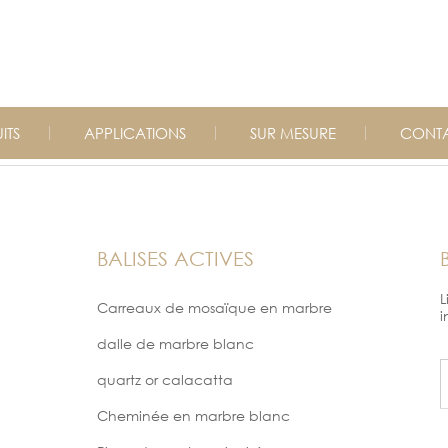
ITS
APPLICATIONS
SUR MESURE
CONTA
BALISES ACTIVES
L
Carreaux de mosaïque en marbre
i
dalle de marbre blanc
quartz or calacatta
Cheminée en marbre blanc