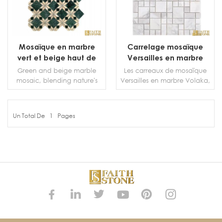
Mosaïque en marbre
Carrelage mosaïque
vert et beige haut de
Versailles en marbre
gamme
Volaka en gros
Green and beige marble
Les carreaux de mosaïque
mosaic, blending nature's
Versailles en marbre Volaka,
hues, offers luxury &
idéaux pour les revêtements
durability. Ideal for floors,
de murs et de sols,
walls, unique &
décoreront votre
Un Total De
1
Pages
sophisticated for any space.
décoration intérieure.
PLUS DE DÉTAILS
PLUS DE DÉTAILS
Carrelage et sol en
mosaïque motif Versailles La
mosaïque est un carreau
avec une petite quantité de
crème lisse et une fine
texture noire.