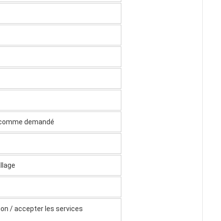
etc. comme demandé
llage
ion
/
accepter les services