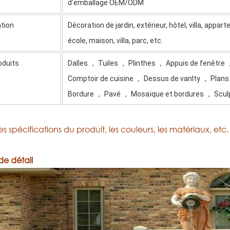
d'emballage OEM/ODM
ation
Décoration de jardin, extérieur, hôtel, villa, appa
école, maison, villa, parc, etc.
oduits
Dalles ， Tuiles ， Plinthes ， Appuis de fenêtre 
Comptoir de cuisine ， Dessus de vanlty ， Plans
Bordure ， Pavé ， Mosaïque et bordures ， Sculp
les spécifications du produit, les couleurs, les matériaux, et
de détail