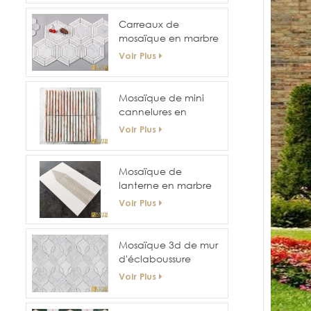
Carreaux de
mosaïque en marbre
plats en forme de nid
Voir Plus
d'abeille à surface
hexagonale pour
mur et sol d'hôtel
Mosaïque de mini
cannelures en
marbre courbe
Voir Plus
cannelée
Mosaïque de
lanterne en marbre
blanc est
Voir Plus
Mosaïque 3d de mur
d'éclaboussure
arrière de
Voir Plus
conception de taille
irrégulière