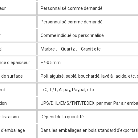
eur
Personnalisé comme demandé
Personnalisé comme demandé
r
Comme indiqué ou personnalisé
el
Marbre 、 Quartz 、 Granit etc.
nce d'épaisseur
+/-0.5mm
n de surface
Poli, aiguisé, sablé, bouchardé, lavé à l'acide, 
ent
L/C, T/T, Alipay, Paypal, etc.
tion
UPS/DHL/EMS/TNT/FEDEX, par mer. Par air emba
e livraison
Dépend de la quantité.
s
d'emballage
Dans les emballages en bois standard d'exportat