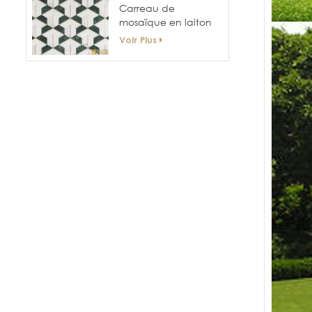
Carreau de
mosaïque en laiton
géométrique mixte
Voir Plus
en marbre