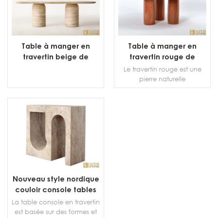
Table à manger en
Table à manger en
travertin beige de
travertin rouge de
haute qualité
haute qualité
Le travertin rouge est une
pierre naturelle
époustouflante qui a acquis
une immense popularité
dans le domaine de la
décoration intérieure.
PLUS DE DÉTAILS
PLUS DE DÉTAILS
Connu pour ses teintes brun
rougeâtre profond et ses
motifs distincts, le travertin
rouge est devenu un choix
privilégié pour créer des
tables à manger élégantes
Nouveau style nordique
et luxueuses.
couloir console tables
salon moderne beige
La table console en travertin
pierre travertin table
est basée sur des formes et