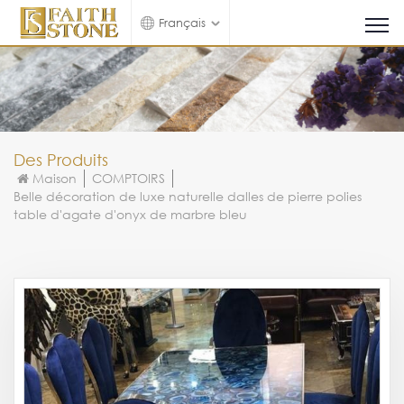
Français
Des Produits
Maison
COMPTOIRS
Belle décoration de luxe naturelle dalles de pierre polies
table d'agate d'onyx de marbre bleu