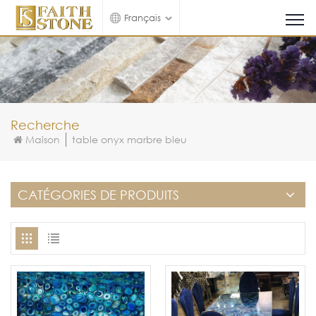
Français
Recherche
Maison
table onyx marbre bleu
CATÉGORIES DE PRODUITS