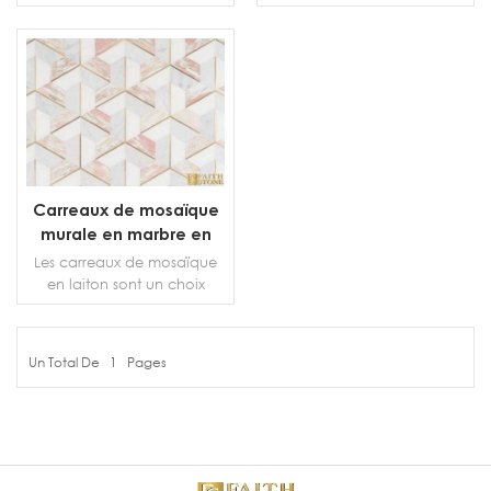
élégant. Cette belle
élégant. Cette belle
collection complète de
collection complète de
marbre blanc/gris offre de
marbre blanc/gris offre de
nombreuses options de
nombreuses options de
PLUS DE DÉTAILS
PLUS DE DÉTAILS
carreaux pour les salles de
carreaux pour les salles de
bains, les cuisines et les
bains, les cuisines et les
espaces de vie.
espaces de vie.
Carreaux de mosaïque
murale en marbre en
laiton
Les carreaux de mosaïque
en laiton sont un choix
élégant. Cette belle
collection complète de
marbre blanc/gris offre de
Un Total De
1
Pages
nombreuses options de
PLUS DE DÉTAILS
carreaux pour les salles de
bains, les cuisines et les
espaces de vie.