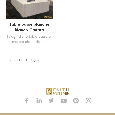
Table basse blanche
Bianco Carrara
Il s'agit d'une table basse en
marbre blanc Bianco
Carrarra moderne et
classique qui rehaussera
votre design d'intérieur.
Un Total De
1
Pages
PLUS DE DÉTAILS