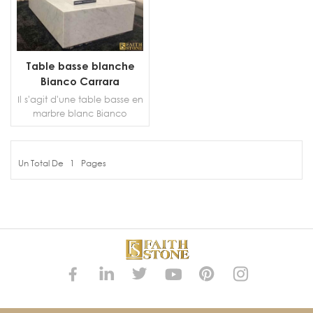
Table basse blanche
Bianco Carrara
Il s'agit d'une table basse en
marbre blanc Bianco
Carrarra moderne et
classique qui rehaussera
votre design d'intérieur.
Un Total De
1
Pages
PLUS DE DÉTAILS